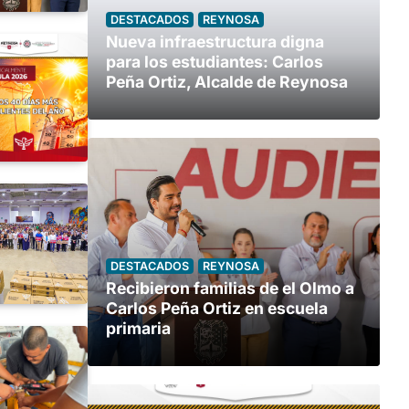
DESTACADOS
REYNOSA
Nueva infraestructura digna
para los estudiantes: Carlos
Peña Ortiz, Alcalde de Reynosa
DESTACADOS
REYNOSA
Recibieron familias de el Olmo a
Carlos Peña Ortiz en escuela
primaria