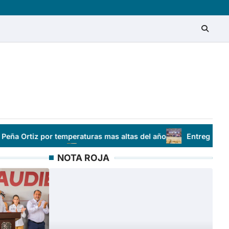
or temperaturas mas altas del año
Entregó Alcalde Carlos P
NOTA ROJA