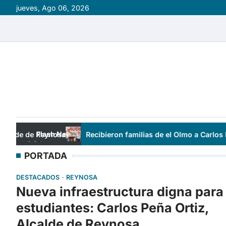
Skip
jueves, Ago 06, 2026
to
content
Flash News
eynosa
Recibieron familias de el Olmo a Carlos Peña Ortiz e
PORTADA
DESTACADOS
REYNOSA
Nueva infraestructura digna para
estudiantes: Carlos Peña Ortiz,
Alcalde de Reynosa