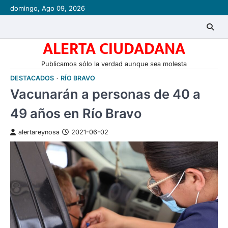
Skip
domingo, Ago 09, 2026
to
content
ALERTA CIUDADANA
Publicamos sólo la verdad aunque sea molesta
DESTACADOS
RÍO BRAVO
Vacunarán a personas de 40 a
49 años en Río Bravo
alertareynosa
2021-06-02