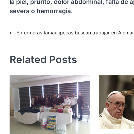
la piel, prurito, dolor abdominal, falta de
severa o hemorragia.
Navegación
⟵
Enfermeras tamaulipecas buscan trabajar en Aleman
de
entradas
Related Posts