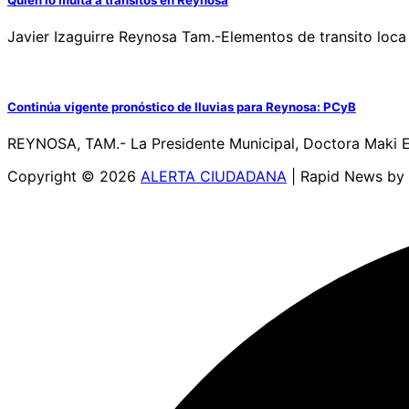
Quien lo multa a transitos en Reynosa
Javier Izaguirre Reynosa Tam.-Elementos de transito loca
Continúa vigente pronóstico de lluvias para Reynosa: PCyB
REYNOSA, TAM.- La Presidente Municipal, Doctora Maki Es
Copyright © 2026
ALERTA CIUDADANA
| Rapid News by