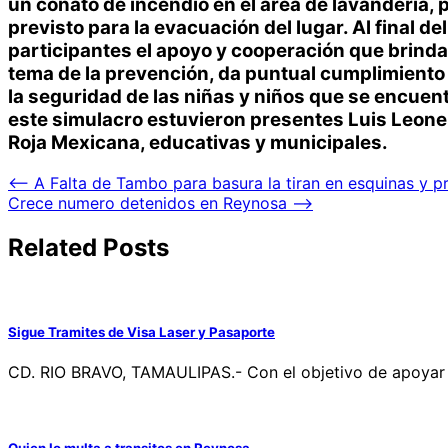
un conato de incendio en el área de lavandería, 
previsto para la evacuación del lugar. Al final d
participantes el apoyo y cooperación que brinda
tema de la prevención, da puntual cumplimiento 
la seguridad de las niñas y niños que se encuent
este simulacro estuvieron presentes Luis Leonel
Roja Mexicana, educativas y municipales.
Navegación
⟵
A Falta de Tambo para basura la tiran en esquinas y 
Crece numero detenidos en Reynosa
⟶
de
entradas
Related Posts
Sigue Tramites de Visa Laser y Pasaporte
CD. RIO BRAVO, TAMAULIPAS.- Con el objetivo de apoyar 