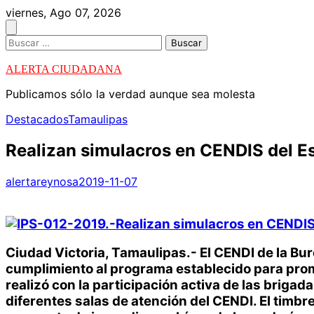
Skip
viernes, Ago 07, 2026
to
content
Buscar:
ALERTA CIUDADANA
Publicamos sólo la verdad aunque sea molesta
Destacados
Tamaulipas
Realizan simulacros en CENDIS del E
alertareynosa
2019-11-07
Ciudad Victoria, Tamaulipas.- El CENDI de la Buro
cumplimiento al programa establecido para promo
realizó con la participación activa de las briga
diferentes salas de atención del CENDI. El timbr