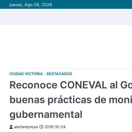
Skip
jueves, Ago 06, 2026
to
content
CIUDAD VICTORIA
DESTACADOS
Reconoce CONEVAL al Go
buenas prácticas de moni
gubernamental
alertareynosa
2019-10-24